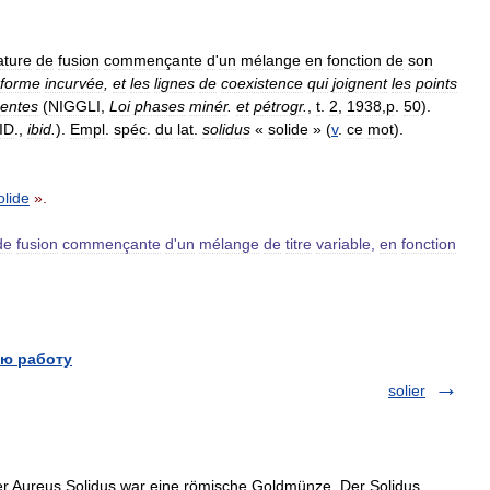
ature
de
fusion
commençante
d
'
un
mélange
en
fonction
de
son
forme
incurvée
,
et
les
lignes
de
coexistence
qui
joignent
les
points
entes
(
NIGGLI
,
Loi
phases
minér
.
et
pétrogr
.
,
t
.
2
,
1938
,
p
.
50
).
ID
.,
ibid
.
).
Empl
.
spéc
.
du
lat
.
solidus
«
solide
» (
v
.
ce
mot
).
olide
».
de
fusion
commençante
d
'
un
mélange
de
titre
variable
,
en
fonction
ю работу
solier
er Aureus Solidus war eine römische Goldmünze. Der Solidus