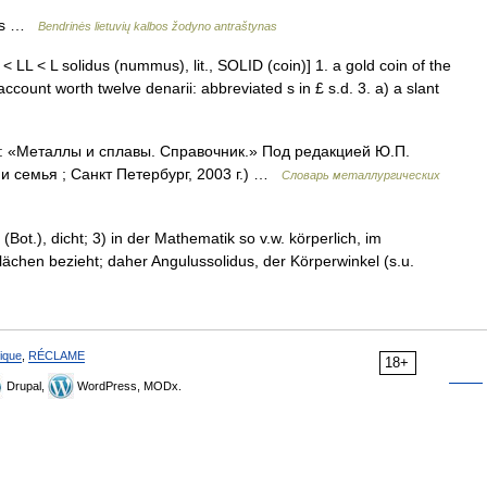
ogùs …
Bendrinės lietuvių kalbos žodyno antraštynas
ME < LL < L solidus (nummus), lit., SOLID (coin)] 1. a gold coin of the
ount worth twelve denarii: abbreviated s in £ s.d. 3. a) a slant
к: «Металлы и сплавы. Справочник.» Под редакцией Ю.П.
 семья ; Санкт Петербург, 2003 г.) …
Словарь металлургических
) (Bot.), dicht; 3) in der Mathematik so v.w. körperlich, im
ächen bezieht; daher Angulussolidus, der Körperwinkel (s.u.
ique
,
RÉCLAME
18+
Drupal,
WordPress, MODx.