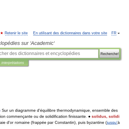
Retenir le site
En utilisant des dictionnaires dans votre site
FR
clopédies sur 'Academic'
Recherche!
interprétations
)
Sur
un
diagramme
d
'
équilibre
thermodynamique
,
ensemble
des
ion
commençante
ou
de
solidification
finissante
.
●
solidus
,
solidi
aie
d
'
or
romaine
(
frappée
par
Constantin
),
puis
byzantine
(
jusqu
'
à