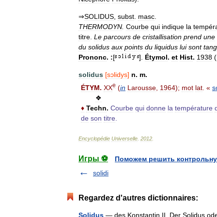
⇒
SOLIDUS
,
subst
.
masc
.
THERMODYN
.
Courbe
qui
indique
la
tempér
titre
.
Le
parcours
de
cristallisation
prend
une
du
solidus
aux
points
du
liquidus
lui
sont
tang
Prononc
.
:
[
].
Étymol
.
et
Hist
.
1938
(
solidus
[
sɔlidys
]
n
.
m
.
e
ÉTYM
.
XX
(
in
Larousse
,
1964
);
mot
lat
. «
s
❖
♦
Techn
.
Courbe
qui
donne
la
température
de
son
titre
.
Encyclopédie
Universelle
.
2012
.
Игры ⚽
Поможем решить контрольну
solidi
Regardez d'autres dictionnaires:
Solidus
— des Konstantin II. Der Solidus od