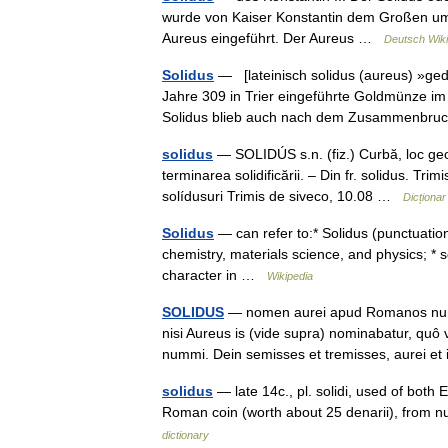
wurde von Kaiser Konstantin dem Großen um 
Aureus eingeführt. Der Aureus …
Deutsch Wiki
Solidus
— [lateinisch solidus (aureus) »ged
Jahre 309 in Trier eingeführte Goldmünze im
Solidus blieb auch nach dem Zusammenb
solidus
— SOLIDÚS s.n. (fiz.) Curbă, loc geo
terminarea solidificării. – Din fr. solidus. Tr
solídusuri Trimis de siveco, 10.08 …
Dicționa
Solidus
— can refer to:* Solidus (punctuation)
chemistry, materials science, and physics; * 
character in …
Wikipedia
SOLIDUS
— nomen aurei apud Romanos numm
nisi Aureus is (vide supra) nominabatur, quô v
nummi. Dein semisses et tremisses, aurei 
solidus
— late 14c., pl. solidi, used of both 
Roman coin (worth about 25 denarii), from nu
dictionary