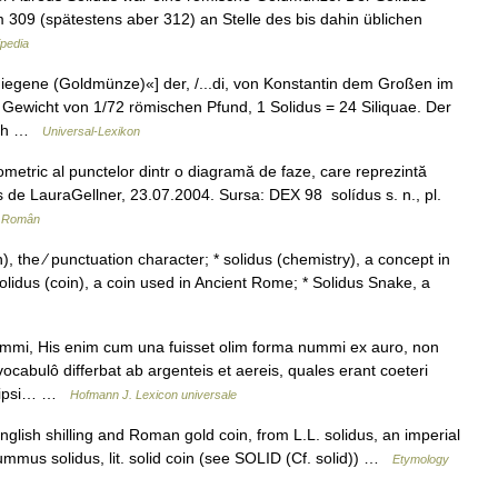
309 (spätestens aber 312) an Stelle des bis dahin üblichen
pedia
iegene (Goldmünze)«] der, /...di, von Konstantin dem Großen im
 Gewicht von 1/72 römischen Pfund, 1 Solidus = 24 Siliquae. Der
ruch …
Universal-Lexikon
metric al punctelor dintr o diagramă de faze, care reprezintă
imis de LauraGellner, 23.07.2004. Sursa: DEX 98 solídus s. n., pl.
r Român
, the ⁄ punctuation character; * solidus (chemistry), a concept in
solidus (coin), a coin used in Ancient Rome; * Solidus Snake, a
i, His enim cum una fuisset olim forma nummi ex auro, non
ocabulô differbat ab argenteis et aereis, quales erant coeteri
et ipsi… …
Hofmann J. Lexicon universale
English shilling and Roman gold coin, from L.L. solidus, an imperial
mmus solidus, lit. solid coin (see SOLID (Cf. solid)) …
Etymology