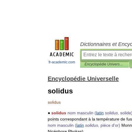
Dictionnaires et Ency
fr-academic.com
Encyclopédie Universelle
Encyclopédie Universelle
solidus
solidus
●
solidus
nom
masculin
(
latin
solidus
,
solide
points
correspondant
à
la
température
de
fus
nom
masculin
(
latin
solidus
,
pièce
d
'
or
)
Monn
Nicéphore
Phokas
).