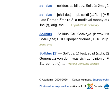
solidus
— solidùs, solidi̇̀ bdv. Solidùs žm
solidus
— [säl′i dəs] n. pl. solidi [säl′idī΄] [
Late Roman Empire 2. a medieval money of acc
line (/), orig. the …
English World dictionary
Solidus
— Solidus. См. Солидус. (Источни
Солнцева; НПО Профессионал , НПО Мир и
терминов
Solĭdus [1]
— Solĭdus, 1) fest, solid (s.d.); 2
Gegensatz von dem, was sich auf Linien u. Fl
Stereometrie) …
Pierer's Universal-Lexikon
© Academic, 2000-2026
Contactez-nous:
Support techn
Dictionnaires exportation
, créé sur PHP,
Joomla,